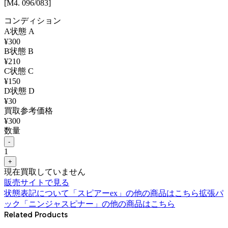
[M4. 096/083]
コンディション
A
状態
A
¥
300
B
状態
B
¥
210
C
状態
C
¥
150
D
状態
D
¥
30
買取参考価格
¥
300
数量
-
1
+
現在買取していません
販売サイトで見る
状態表記について
「
スピアーex
」の他の商品はこちら
拡張パ
ック「ニンジャスピナー」
の他の商品はこちら
Related Products