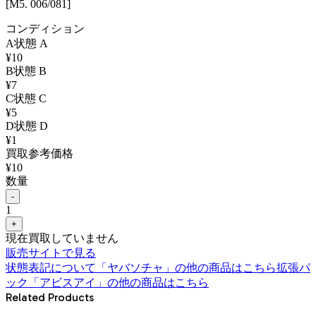
[M5. 006/081]
コンディション
A
状態
A
¥
10
B
状態
B
¥
7
C
状態
C
¥
5
D
状態
D
¥
1
買取参考価格
¥
10
数量
-
1
+
現在買取していません
販売サイトで見る
状態表記について
「
ヤバソチャ
」の他の商品はこちら
拡張パ
ック「アビスアイ」
の他の商品はこちら
Related Products