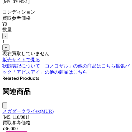
[M5. 039/081]
コンディション
買取参考価格
¥
0
数量
-
1
+
現在買取していません
販売サイトで見る
状態表記について
「
コノヨザル
」の他の商品はこちら
拡張パ
ック「アビスアイ」
の他の商品はこちら
Related Products
関連商品
メガダークライex(MUR)
[M5. 118/081]
買取参考価格
¥
36,000