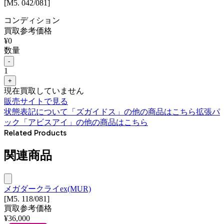
[M5. 042/081]
コンディション
買取参考価格
¥
0
数量
-
1
+
現在買取していません
販売サイトで見る
状態表記について
「
ズガイドス
」の他の商品はこちら
拡張パ
ック「アビスアイ」
の他の商品はこちら
Related Products
関連商品
メガダークライex(MUR)
[M5. 118/081]
買取参考価格
¥
36,000