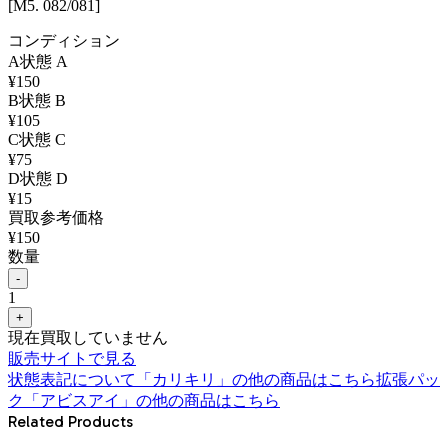
[M5. 082/081]
コンディション
A
状態
A
¥
150
B
状態
B
¥
105
C
状態
C
¥
75
D
状態
D
¥
15
買取参考価格
¥
150
数量
-
1
+
現在買取していません
販売サイトで見る
状態表記について
「
カリキリ
」の他の商品はこちら
拡張パッ
ク「アビスアイ」
の他の商品はこちら
Related Products