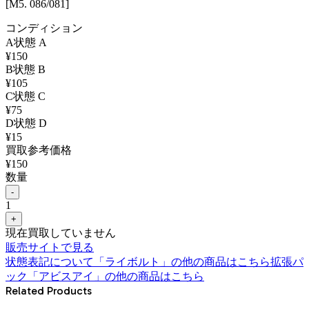
[M5. 086/081]
コンディション
A
状態
A
¥
150
B
状態
B
¥
105
C
状態
C
¥
75
D
状態
D
¥
15
買取参考価格
¥
150
数量
-
1
+
現在買取していません
販売サイトで見る
状態表記について
「
ライボルト
」の他の商品はこちら
拡張パ
ック「アビスアイ」
の他の商品はこちら
Related Products