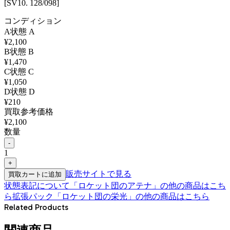
[SV10. 128/098]
コンディション
A
状態
A
¥
2,100
B
状態
B
¥
1,470
C
状態
C
¥
1,050
D
状態
D
¥
210
買取参考価格
¥
2,100
数量
-
1
+
販売サイトで見る
買取カートに追加
状態表記について
「
ロケット団のアテナ
」の他の商品はこち
ら
拡張パック「ロケット団の栄光」
の他の商品はこちら
Related Products