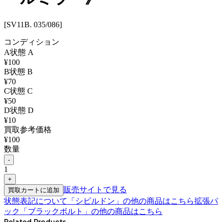
[SV11B. 035/086]
コンディション
A
状態
A
¥
100
B
状態
B
¥
70
C
状態
C
¥
50
D
状態
D
¥
10
買取参考価格
¥
100
数量
-
1
+
販売サイトで見る
買取カートに追加
状態表記について
「
シビルドン
」の他の商品はこちら
拡張パ
ック「ブラックボルト」
の他の商品はこちら
Related Products