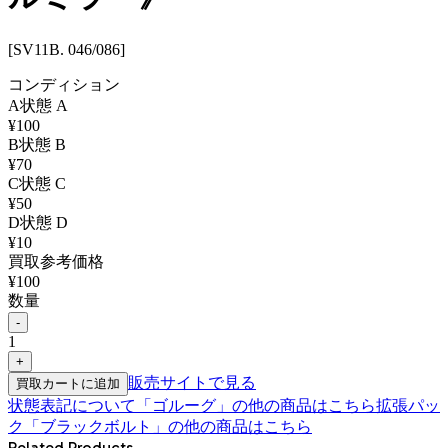
[SV11B. 046/086]
コンディション
A
状態
A
¥
100
B
状態
B
¥
70
C
状態
C
¥
50
D
状態
D
¥
10
買取参考価格
¥
100
数量
-
1
+
販売サイトで見る
買取カートに追加
状態表記について
「
ゴルーグ
」の他の商品はこちら
拡張パッ
ク「ブラックボルト」
の他の商品はこちら
Related Products