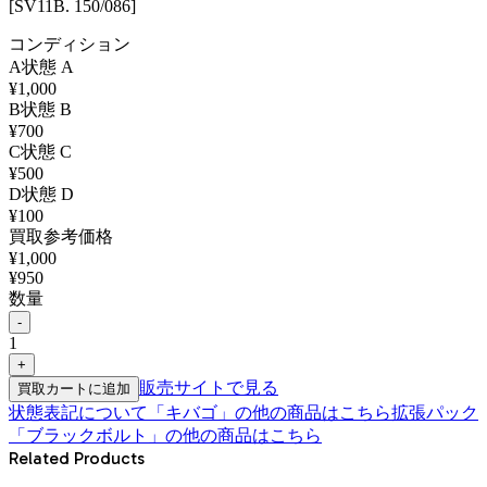
[SV11B. 150/086]
コンディション
A
状態
A
¥
1,000
B
状態
B
¥
700
C
状態
C
¥
500
D
状態
D
¥
100
買取参考価格
¥
1,000
¥
950
数量
-
1
+
販売サイトで見る
買取カートに追加
状態表記について
「
キバゴ
」の他の商品はこちら
拡張パック
「ブラックボルト」
の他の商品はこちら
Related Products