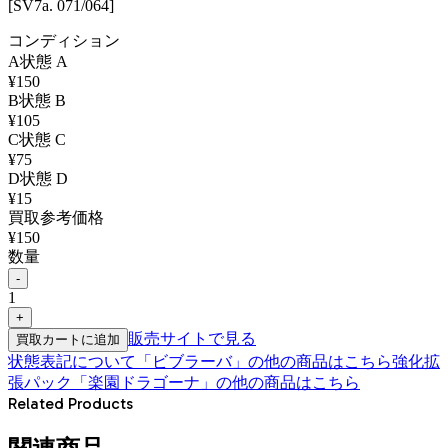
[SV7a. 071/064]
コンディション
A
状態
A
¥
150
B
状態
B
¥
105
C
状態
C
¥
75
D
状態
D
¥
15
買取参考価格
¥
150
数量
-
1
+
販売サイトで見る
買取カートに追加
状態表記について
「
ビブラーバ
」の他の商品はこちら
強化拡
張パック「楽園ドラゴーナ」
の他の商品はこちら
Related Products